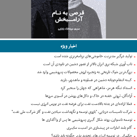
اخبار ویژه
تولید درگیر مدیریت خاموشی‌های برنامه‌ریزی شده است
تاب آوری شبکه برق ایران بالاتر از تصور دشمن در نابودی آن است
بزرگ‌ترین شوک تاریخی به زنجیره ارزش محصولات پتروشیمی وارد شد
کینه انتقام‌جویانه دشمن در عسلویه و ماهشهر، بارید
انسداد تنگه هرمز، شاهراهی که جهان را متحیر کرد
آزادگان، ثروتی خفته در خاک و دکل‌های روشن در آنسوی مرزها
فعلا اراده‌ای در بدنه بالادست نفت برای عرضه نفت در بورس انرژی نیست
شرکت تاسیسات دریایی، "بازوي توسعه و نگهداشت ميادين نفت و گاز شرکت ملی نفت"
توسعه نامتوازن، روند شکل گیری پتروشیمی ها پس از واگذاری ها
گام بلند امارات در پیشتازی در امنیت سایبری
حکمرانی در توسعه انرژی‌های تجدید پذیر چگونه باید باشد؟