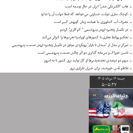
هاب "الکتریکی شدن" ایران در حال توسعه است
کوچک سازی دولت، جسارتی می‌خواهد که فعلا دولت آن را ندارد
مصرف آب کشاورزی ما همانند زمان کوروش کبیر است
در تکمیل زنجیره ارزش پتروشیمی " کم‌کاری" کردیم
تحکیم روابط تجاری با کشورهای اوراسیا تحریم‌ها را کم‌اثر می‌کند
تمرکز بر مدل از "میدان تا بازار" رویکردی موفق در تکمیل زنجیره ارزش صنعت پتروشیمی
تامین خوراک و سرمایه گذاری دو اَبَر چالش صنعت پتروشیمی است
سهم دو درصدی تجدیدپذیرها از کل تولید برق کشور تا به امروز
تلاطم نَفَسِ خورشید، برای جبران ناترازی برق
جمعه ١۶ مرداد ١۴٠۵
۵
:
٠۵
:
٢٧