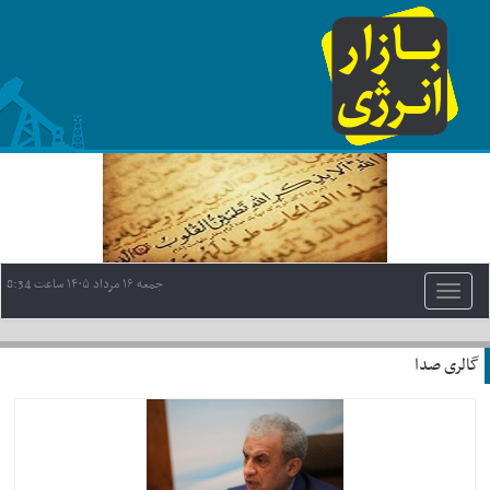
جمعه ١۶ مرداد ١۴٠۵ ساعت 8:34
Toggle
navigation
گالری صدا