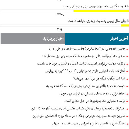
۱۱%
با قیمت گذاری دستوری بورس بازار پرریسکی است
۷۷%
تا پایان سال بورس وضعیت بهتری خواهد داشت
۱۱%
آخرین اخبار
اخبار پربازدید
بخش خصوصی در "سخت‌ترین" وضعیت اقتصادی قرار دارد
سه واحد نیروگاه برقابی چمشیر به شبکه سراسری برق متصل شد
وظیفه دولت برقراری امنیت، ثبات، اعتماد و تأمین زیرساخت‌هاست
آغاز عملیات اجرایی طرح فشارافزایی "هاب ۱ " گروه پتروپارس
امارات چگونه تنگه هرمز را دور می‌زند؟
قیمت نفت به بالاترین سطح در بیش از یک ماه گذشته رسید
حفظ برتری سوخت‌های فسیلی در تولید برق جهان
توسعه متوازن تجدیدپذیرها در حال تحقق است
کنفرانس تجدیدپذیرها با رویکرد شتاب بخشی این صنعت آغاز به کار کرد
تدوین «بسته مدیریت عوارض جنگ» در ستاد ویژه اقتصادی اتاق ایران
جنگ ایران، کاهش ذخایر و افزایش قیمت نفت در جهان