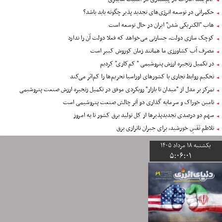
حکمرانی در توسعه انرژی‌های تجدید پذیر چگونه باید باشد؟
هاب "الکتریکی شدن" ایران در حال توسعه است
کوچک سازی دولت، جسارتی می‌خواهد که فعلا دولت آن را ندارد
مصرف آب کشاورزی ما همانند زمان کوروش کبیر است
در تکمیل زنجیره ارزش پتروشیمی " کم‌کاری" کردیم
تحکیم روابط تجاری با کشورهای اوراسیا تحریم‌ها را کم‌اثر می‌کند
تمرکز بر مدل از "میدان تا بازار" رویکردی موفق در تکمیل زنجیره ارزش صنعت پتروشیمی
تامین خوراک و سرمایه گذاری دو اَبَر چالش صنعت پتروشیمی است
سهم دو درصدی تجدیدپذیرها از کل تولید برق کشور تا به امروز
تلاطم نَفَسِ خورشید، برای جبران ناترازی برق
یکشنبه ١٨ مرداد ١۴٠۵
۵
:
٠۶
:
٠٢