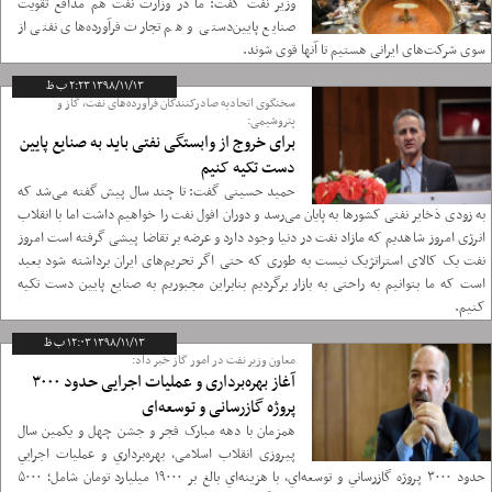
وزیر نفت گفت: ما در وزارت نفت هم مدافع تقویت
صنایع پایین‌دستی و هم تجارت فرآورده‌های نفتی از
سوی شرکت‌های ایرانی هستیم تا آنها قوی شوند.
۱۳۹۸/۱۱/۱۳ ۲:۲۳ ب ظ
سخنگوی اتحادیه صادرکنندگان فرآورده‌های نفت، گاز و
پتروشیمی:
برای خروج از وابستگی نفتی باید به صنایع پایین
دست تکیه کنیم
حمید حسینی گفت:‌ تا چند سال پیش گفته می‌شد که
به زودی ذخایر نفتی کشورها به پایان می‌رسد و دوران افول نفت را خواهیم داشت اما با انقلاب
انرژی امروز شاهدیم که مازاد نفت در دنیا وجود دارد و عرضه بر تقاضا پیشی گرفته است امروز
نفت یک کالای استراتژیک نیست به طوری که حتی اگر تحریم‌های ایران برداشته شود بعید
است که ما بتوانیم به راحتی به بازار برگردیم بنابراین مجبوریم به صنایع پایین دست تکیه
کنیم.
۱۳۹۸/۱۱/۱۳ ۱۲:۰۳ ب ظ
معاون وزیر نفت در امور گاز خبر داد:
آغاز بهره‌برداری و عمليات اجرايی حدود ۳۰۰۰
پروژه گازرسانی و توسعه‌ای
همزمان با دهه مبارک فجر و جشن چهل و یکمین سال
پیروزی انقلاب اسلامی، بهره‌برداري و عمليات اجرايي
حدود ۳۰۰۰ پروژه گازرساني و توسعه‌اي، با هزينه‌اي بالغ بر ۱۹۰۰۰ میلیارد تومان شامل؛ ۵۰۰۰