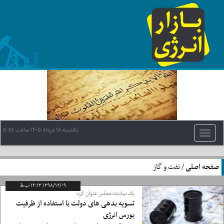
یکشنبه ١٨ مرداد ١۴٠۵ ساعت 8:35
Toggle
navigation
صفحه اصلی
/ نفت و گاز
۱۳۹۸/۱۲/۰۹ ۱۲:۱۳ ب ظ
یک نماینده مجلس عنوان کرد:
تسویه بدهی های دولت با استفاده از ظرفیت
بورس انرژی