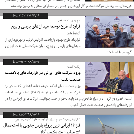
خوزستان، مدیرعامل شرکت نفت و گاز اروندان و جمعی از مسئولان محلی به زمین زده شد.
۱۳۹۸/۱۱/۱۹ ۷:۵۹ ب ظ
هم زمان با دهه فجر،
قرارداد طرح توسعه میدان‌های پارسی و پرنج
امضا شد
قرارداد طرح بهبود بازیافت، افزایش تولید و بهره‌برداری از
میدان‌های پارسی و پرنج، میان شرکت ملی نفت ایران و
گروه مپنا امضا شد.
۱۳۹۸/۱۱/۱۹ ۷:۴۴ ب ظ
زنگنه گفت:
ورود شرکت های ایرانی در قراردادهای بالادست
صنعت نفت
وزیر نفت با بیان اینکه خوشبختانه ایده‌ای که ما درباره
شرکت‌های اکتشاف و تولید (E&P) داشتیم جا افتاده
است، تصریح کرد: در شرایط تحریم ما باید به‌طور حتم بتوانیم شرکت‌های ایرانی را در
قراردادهای بالادستی صنعت نفت فعال کنیم.
۱۳۹۸/۱۱/۱۶ ۱:۵۵ ب ظ
" گزارش ویژه " سهام انرژی از توسعه فاز ۱۴ پارس جنوبی،
فاز ۱۴ ایرانی ترین پروژه پارس جنوبی با استحصال
۵۶ میلیون مترمکعب گاز