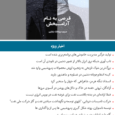
اخبار ویژه
تولید درگیر مدیریت خاموشی‌های برنامه‌ریزی شده است
تاب آوری شبکه برق ایران بالاتر از تصور دشمن در نابودی آن است
بزرگ‌ترین شوک تاریخی به زنجیره ارزش محصولات پتروشیمی وارد شد
کینه انتقام‌جویانه دشمن در عسلویه و ماهشهر، بارید
انسداد تنگه هرمز، شاهراهی که جهان را متحیر کرد
آزادگان، ثروتی خفته در خاک و دکل‌های روشن در آنسوی مرزها
فعلا اراده‌ای در بدنه بالادست نفت برای عرضه نفت در بورس انرژی نیست
شرکت تاسیسات دریایی، "بازوي توسعه و نگهداشت ميادين نفت و گاز شرکت ملی نفت"
توسعه نامتوازن، روند شکل گیری پتروشیمی ها پس از واگذاری ها
گام بلند امارات در پیشتازی در امنیت سایبری