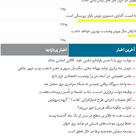
بورس در ایران غیر قابل پیش بینی است
۱۱%
با قیمت گذاری دستوری بورس بازار پرریسکی است
۷۷%
تا پایان سال بورس وضعیت بهتری خواهد داشت
۱۱%
آخرین اخبار
اخبار پربازدید
دولت، برق را با تغییر پارادایم ذهنی خود، کالایی اساسی بداند
بخش خصوصی در "سخت‌ترین" وضعیت اقتصادی قرار دارد
سه واحد نیروگاه برقابی چمشیر به شبکه سراسری برق متصل شد
وظیفه دولت برقراری امنیت، ثبات، اعتماد و تأمین زیرساخت‌هاست
آغاز عملیات اجرایی طرح فشارافزایی "هاب ۱ " گروه پتروپارس
امارات چگونه تنگه هرمز را دور می‌زند؟
قیمت نفت به بالاترین سطح در بیش از یک ماه گذشته رسید
حفظ برتری سوخت‌های فسیلی در تولید برق جهان
توسعه متوازن تجدیدپذیرها در حال تحقق است