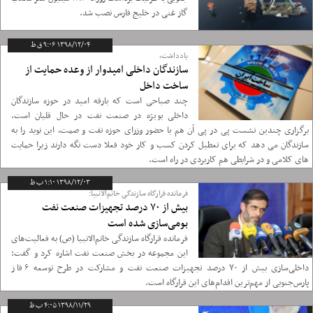
گاز غنی در خلیج فارس نصب شد.
۱۳۹۸/۱۲/۰۴ ۹:۰۶ ق ظ
یادداشت،
سازندگان داخلی امیدوار از وعده حمایت از
ساخت داخل
چند صباحی است که بارقه امید در حوزه سازندگان
داخلی بویژه در صنعت نفت در حال قلیان است.
برگزاری چندین نشست پی در پی آن هم با حضور وزرای حوزه نفت و صمت، این نوید را به
سازندگان می دهد که برای تعطیل کردن کسب و کار خود فعلا دست نگه دارند زیرا حمایت
های کلامی و در شرایطی هم کاربردی در راه است.
۱۳۹۸/۱۲/۰۳ ۱:۱۰ ب ظ
فرمانده قرارگاه سازندگی خاتم‌الانبیا:
بیش از ۷۰ درصد تجهیزات صنعت نفت
بومی‌سازی شده است
فرمانده قرارگاه سازندگی خاتم‌الانبیا (ص) به فعالیت‌های
این مجموعه در بخش صنعت نفت اشاره کرد و گفت:
داخلی‌سازی بیش از ۷۰ درصد تجهیزات صنعت نفت و مشارکت در طرح توسعه ۶ فاز
پارس‌جنوبی از مهم‌ترین اقدام‌های این قرارگاه است.
۱۳۹۸/۱۱/۲۹ ۴:۰۵ ب ظ