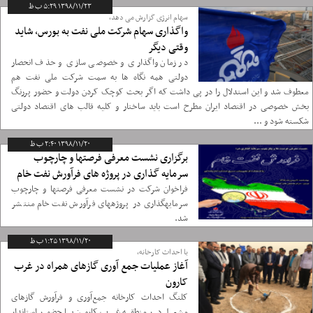
۱۳۹۸/۱۱/۲۳ ۵:۲۹ ب ظ
سهام انرژی گزارش می دهد،
واگذاری سهام شرکت ملی نفت به بورس، شاید
وقتی دیگر
در زمان واگذاری و خصوصی سازی و حذف انحصار
دولتی همه نگاه ها به سمت شرکت ملی نفت هم
معطوف شد و این استدلال را در پی داشت که اگر بحث کوچک کردن دولت و حضور پررنگ
بخش خصوصی در اقتصاد ایران مطرح است باید ساختار و کلیه قالب های اقتصاد دولتی
شکسته شود و ...
۱۳۹۸/۱۱/۲۰ ۲:۴۰ ب ظ
برگزاری نشست معرفی فرصت‎ها و چارچوب
سرمایه‎ گذاری در پروژه ‎های فرآورش نفت خام
فراخوان شرکت در نشست معرفی فرصت‎ها و چارچوب
سرمایه‎گذاری در پروژه‎های فرآورش نفت خام منتشر
شد.
۱۳۹۸/۱۱/۲۰ ۱:۲۵ ب ظ
با احداث کارخانه،
آغاز عملیات جمع آوری گازهای همراه در غرب
کارون
کلنگ احداث کارخانه جمع‌آوری و فرآورش گازهای
مشعل در منطقه غرب کارون با حضور استاندار