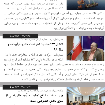
یکی از فازهای تعریف شده پارس جنوبی که هفته
گذشته ۱۲ بهمن ماه مراحل پایانی آن سپری شد، نصب
سکوی ۱۴D به عنوان چهارمین و آخرین سکوی فاز ۱۴ پارس جنوبی و از چهار سکوی دریایی این
فاز بود که با نصب این سکو و بهره برداری گاز از آن، پرونده ساخت فاز۱۴ پارس جنوبی به عنوان
فاز دریایی این میدان گازی بسته شد و یکی از افتخارات این فاز، ساخت، نصب و بهره برداری
آن توسط مهندسان توانمند و تلاشگران ایرانی بود.
۱۳۹۸/۱۱/۱۵ ۱:۵۱ ب ظ
مدیرعامل شرکت خطوط لوله و مخابرات نفت گفت:
انتقال ۱۲۳ میلیارد لیتر نفت خام و فرآورده در
سال ۹۸
مدیرعامل شرکت خطوط لوله و مخابرات نفت با بیان
اینکه ما در سال ۹۸ بالغ بر ۱۲۳ میلیارد لیتر انواع فرآورده
و نفت خام جابه‌جا شده است، به بخش داخلی‌سازی تجهیزات مورد نیاز در خطوط انتقال اشاره
و تصریح کرد: در گذشته همه تجهیزات خارجی بود و وابستگی محض داشتیم. بعد از انقلاب و
جنگ تحمیلی نیز شرکت‌های اروپایی و آمریکایی که بنیان مراکز تجهیزات را گذاشته بودند،
حمایت خود را قطع کردند وما با اصل خودکفایی تمام تجهیزات را تامین کردیم.
۱۳۹۸/۱۱/۱۴ ۲:۲۸ ب ظ
زنگنه پس از شنیدن سخنان فعالان بخش خصوصی،
وزارت نفت مدافع تجارت فرآورده‌های نفتی از
سوی بخش خصوصی است