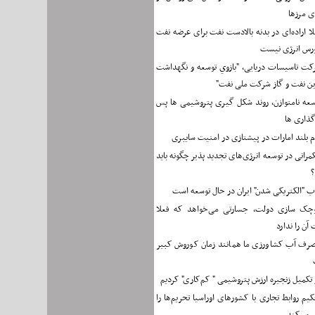
ی مرزها
لا اراده‌ای در بدنه بالادست نفت برای عرضه نفت
ورس انرژی نیست
کت تاسیسات دریایی، "بازوي توسعه و نگهداشت
ين نفت و گاز شرکت ملی نفت"
سعه نامتوازن، روند شکل گیری پتروشیمی ها پس
گذاری ها
م بلند امارات در پیشتازی در امنیت سایبری
مرانی در توسعه انرژی‌های تجدید پذیر چگونه باید
؟
ب "الکتریکی شدن" ایران در حال توسعه است
چک سازی دولت، جسارتی می‌خواهد که فعلا
آن را ندارد
رف آب کشاورزی ما همانند زمان کوروش کبیر
 تکمیل زنجیره ارزش پتروشیمی " کم‌کاری" کردیم
کیم روابط تجاری با کشورهای اوراسیا تحریم‌ها را
ر می‌کند