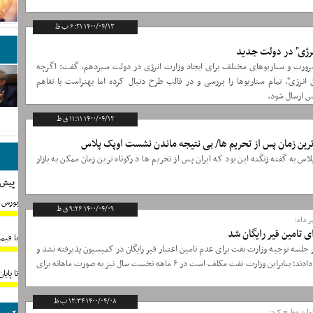
۱۴۰۰/۰۴/۱۳ ۶:۲۱ ب ظ
نرژی" در دولت جدید
رورت و سناریوهای مختلف برای ایجاد وزارت انرژی در دولت سیزدهم، گفت: اگرچه
نرژی"، تمام سناریوها را بررسی و در قالب طرح دنبال کرده اما بهتراست با تفاهم
س ارسال شود.
۱۴۰۰/۰۴/۱۲ ۱۱:۱۱ ق ظ
ه ترین زمان پس از تحریم ها/ بی نتیجه ماندن نشست اوپک پلاس
 به گفته زنگنه این بود که ایران پس از تحریم ها د رکوتاه ترین زمان ممکن به بازار
پیش 
بورس د
۱۴۰۰/۰۴/۰۹ ۹:۲۶ ق ظ
 داد:
ی تامین قیر رایگان شد
با قی
ه توجیه وزارت نفت برای عدم تامین اعتبار قیر رایگان در کمیسیون پذیرفته نشد و
اعضای کمیسیون به استفساریه رای موافق دادند؛ بنابراین وزارت نفت مکلف است در ۶ ماهه نخست سال نیز به صورت ماهانه برای
تا پا
۱۴۰۰/۰۴/۰۸ ۱۲:۳۴ ب ظ
ید مطرح کرد: