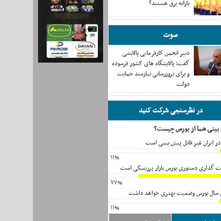
یارانه برق هستند؟
صوت
دبیر انجمن کارفرمایی پالایشی
گفت: پالایشگاه های کشور فرسوده
و برای بروزرسانی نیازمند حمایت
دولت
در نظرسنجی شرکت کنید
بینی شما از بورس چیست؟
ر ایران غیر قابل پیش بینی است
۱۱%
مت گذاری دستوری بورس بازار پرریسکی است
۷۷%
یان سال بورس وضعیت بهتری خواهد داشت
۱۱%