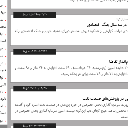
صادراتی شرکت ملی نفت ایران را ابلاغ کرد.
جن
جهان
۱۴۰۰/۰۳/۳۰ ۲:۵۱ ب ظ
طرح کرد:
شن
محدو
ی دولت گزارشی از عملکرد فروش نفت در دوران تشدید تحریم و جنگ اقتصادی ارائه
تول
است
چه
۱۴۰۰/۰۳/۲۶ ۱۰:۰۹ ق ظ
تمد
انداز تقاضا
عرض
قیمت شاخص نفت خام برنت ساعت ۵ و ۳۰ دقیقه امروز (چهارشنبه، ۲۶ خردادماه) با ۶۹ سنت افزایش به ۷۴ دلار و ۶۸ سنت و
قیمت 
نفتی
۱۴۰۰/۰۳/۲۵ ۹:۲۱ ق ظ
تاب
 در پژوهش‌های صنعت نفت
نابو
ضرورت سرمایه‌گذاری بخش خصوصی در حوزه پژوهش در صنعت نفت اشاره کرد و گفت:
 که محصول بدهد، هیچ کجای دنیا این‌گونه نیست، امروز سرمایه‌گذاری بخش خصوصی در
دستگ
است.
برر
۱۴۰۰/۰۳/۲۴ ۲:۰۰ ب ظ