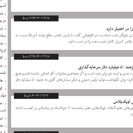
آنسو
فع
۱۴۰۰/۰۳/۱۸ ۱۲:۴۷ ب ظ
در ب
 در اختیار دارد
شر
ین بازرگان نفت دنیاست، در اظهاراتی گفت با پایین ماندن سطح تولید آمریکا نسبت به
مياد
ک پلاس کنترل کامل قیمت نفت را در دست دارد.
تو
از وا
۱۴۰۰/۰۳/۱۸ ۱۲:۲۸ ب ظ
گا
حک
یه‌گذاری
باشد
لت تدبیر و امید دو برابر شده است و اگر بخواهیم صادرات گاز اضافی داشته باشیم هیچ
راهی جز بهینه‌سازی مصرف نداریم، تأکید کرد: برای نگهداشت تولید پارس جنوبی و دیگر میدان‌های گازی به حدود ۵۰ میلیارد دلار
ها
کو
دولت 
۱۴۰۰/۰۳/۱۲ ۸:۴۰ ق ظ
ی اوپک‌پلاس
مص
هفدهمین نشست وزیران نفت و انرژی کشورهای عضو ائتلاف اوپک‌پلاس عصر سه‌شنبه، ۱۱ خردادماه در بیانیه‌ای بر اهمیت ادامه
است
د.
در
تح
کم‌اث