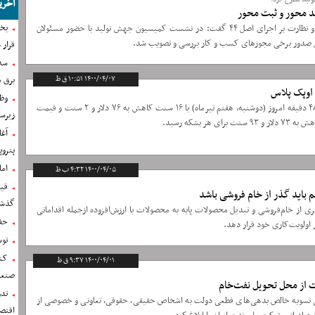
آخری
د محور و ثبت محور
بخ
رئیس کمیسیون ویژه جهش و رونق تولید و نظارت بر اجرای اصل ۴۴ گفت: در نشست کمیسیون جهش تولید با حضور مسئولان
قرار 
سه
برق 
۱۴۰۰/۰۴/۰۷ ۱۰:۵۱ ق ظ
اوپک پلاس
وظی
قیمت شاخص نفت خام برنت ساعت ۶ و ۴۸ دقیقه امروز (دوشنبه، هفتم تیرماه) با ۱۶ سنت کاهش به ۷۶ دلار و ۲ سنت و قیمت
زیرس
پتروپ
اما
۱۴۰۰/۰۴/۰۵ ۴:۳۲ ب ظ
قی
باید گذر از خام فروشی باشد
گذشت
ز خام‌فروشی و تبدیل محصولات پایه به محصولات با ارزش‌افزوده ازجمله اقداماتی
حف
اولویت‌کاری خود قرار دهد.
توس
کن
۱۴۰۰/۰۴/۰۱ ۹:۳۷ ق ظ
صنعت 
لت از محل تحویل نفت‌خام
تد
ایی تسویه خالص بدهی‌های قطعی دولت به اشخاص حقیقی، حقوقی، تعاونی و خصوصی از
اقتصا