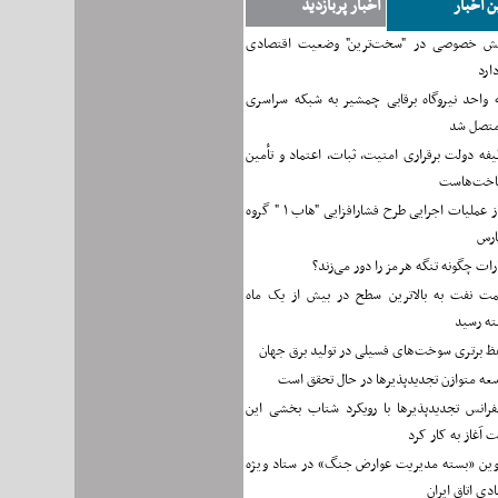
ن اخبار
اخبار پربازدید
ش خصوصی در "سخت‌ترین" وضعیت اقتصادی
دارد
 واحد نیروگاه برقابی چمشیر به شبکه سراسری
متصل شد
فه دولت برقراری امنیت، ثبات، اعتماد و تأمین
اخت‌هاست
آغاز عملیات اجرایی طرح فشارافزایی "هاب ۱ " گروه
ارس
رات چگونه تنگه هرمز را دور می‌زند؟
مت نفت به بالاترین سطح در بیش از یک ماه
ه رسید
ظ برتری سوخت‌های فسیلی در تولید برق جهان
عه متوازن تجدیدپذیرها در حال تحقق است
فرانس تجدیدپذیرها با رویکرد شتاب بخشی این
آغاز به کار کرد
وین «بسته مدیریت عوارض جنگ» در ستاد ویژه
دی اتاق ایران